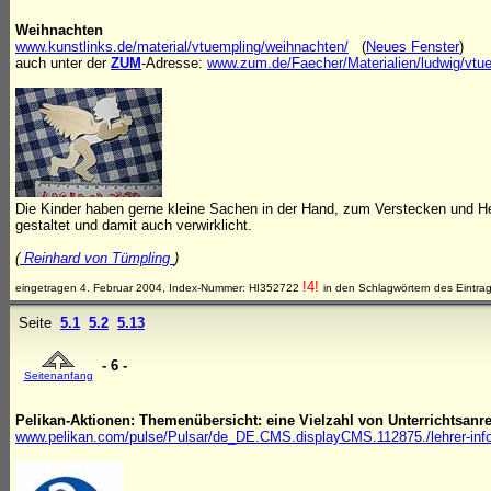
Weihnachten
www.kunstlinks.de/material/vtuempling/weihnachten/
(
Neues Fenster
)
auch unter der
ZUM
-Adresse:
www.zum.de/Faecher/Materialien/ludwig/vtu
Die Kinder haben gerne kleine Sachen in der Hand, zum Verstecken und Her
gestaltet und damit auch verwirklicht.
(
Reinhard von Tümpling
)
!4!
eingetragen 4. Februar 2004, Index-Nummer: HI352722
in den Schlagwörtern des Eintra
Seite
5.1
5.2
5.13
- 6 -
Seitenanfang
Pelikan-Aktionen: Themenübersicht: eine Vielzahl von Unterrichtsan
www.pelikan.com/pulse/Pulsar/de_DE.CMS.displayCMS.112875./lehrer-info--