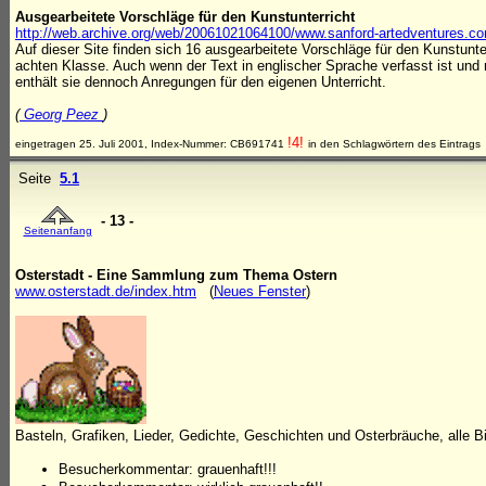
Ausgearbeitete Vorschläge für den Kunstunterricht
http://web.archive.org/web/20061021064100/www.sanford-artedventures.c
Auf dieser Site finden sich 16 ausgearbeitete Vorschläge für den Kunstunterr
achten Klasse. Auch wenn der Text in englischer Sprache verfasst ist und
enthält sie dennoch Anregungen für den eigenen Unterricht.
(
Georg Peez
)
!4!
eingetragen 25. Juli 2001, Index-Nummer: CB691741
in den Schlagwörtern des Eintrags
Seite
5.1
- 13 -
Seitenanfang
Osterstadt - Eine Sammlung zum Thema Ostern
www.osterstadt.de/index.htm
(
Neues Fenster
)
Basteln, Grafiken, Lieder, Gedichte, Geschichten und Osterbräuche, alle B
Besucherkommentar: grauenhaft!!!