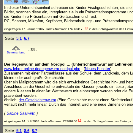
In dieser Unterrichtseinheit schreiben die Kinder Fischgeschichten, die si
Bilder, scannen diese ein, integrieren sie in ein Präsentationsprogramm un
die Kinder ihre Präsentation mit Geräuschen und Text.
PC, Scanner, Mikrofon, Kopfhörer, Bildbearbeitungs- und Präsentationspr
!4!
eingetragen 17. Januar 2007, Index-Nummer: LN213317
in den Schlagwörtern des Eintr
Seite
5.1
6.7
- 34 -
Seitenanfang
Der Regenwurm auf dem Nordpol ... (Unterrichtsentwurf auf Lehrer-onl
www.lehrer-online.de/regenwurm-nordpol.php
(
Neues Fenster
)
Zusammen mit einer Partnerklasse aus der Schule, dem Landkreis, dem Lan
kleine oder auch große Geschichte.
über ein Mailprogramm wird die sich entwickelnde Geschichte hin- und her
Anschluss an die Geschichte entwickeln die Klassen jeweils ein Lese-, S
andere Klassen in einer Art Wettbewerb mit einbezogen werden oder die Er
präsentiert werden.
ähnlich:
der Geschichtenwurm
(Eine Geschichte macht einen Stafettenlauf 
verläuft nicht mehr linear. Durch das Internet wird eine neue Dimension er
(
Sabine Saalwirth
)
!4!
eingetragen 14. Juli 2003, Index-Nummer: ZF209960
in den Schlagwörtern des Eintrags
Seite
5.1
8.6
8.7