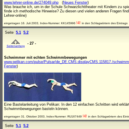
www.lehrer-online.de/274049.php
(
Neues Fenster
)
Was brauche ich, um in der Schule Schwarzlichttheater mit Kindern zu s
finde ich methodische Hinweise? Zu diesen und vielen anderen Fragen find
Lehrer-online)
!4!
eingetragen 16. Juli 2003, Index-Nummer: KK145996
in den Schlagwörtern des Eintrags
Seite
5.1
5.2
- 27 -
Seitenanfang
Schwimmer mit echten Schwimmbewegungen
www.pelikan.com/pulse/Pulsar/de_DE.CMS.displayCMS.115817./schwimmer
Fenster
)
Eine Bastelanleitung von Pelikan: In den 12 einfachen Schritten wird erklär
Schwimmbewegungen basteln können.
!4!
eingetragen 31. Oktober 2003, Index-Nummer: RU167449
in den Schlagwörtern des Eint
Seite
5.1
5.2