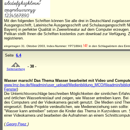
Mit den folgenden Schriften können Sie alle drei in Deutschland zugelasse
Ausgangsschrift, Lateinische Ausgangsschrift und Schulausgangsschrift 
Bayern) in perfekter Qualität in Zweierlineatur auf dem Computer erzeugen.
Pelikan stellt Ihnen die Schriften kostenlos zum download zur Verfügung
registrieren.
!4!
eingetragen 31. Oktober 2003, Index-Nummer: YP718841
in den Schlagwörtern des Eint
Seite
6.4
- 38 -
Seitenanfang
Wasser marsch! Das Thema Wasser bearbeitet mit Video und Compute
www.lmz-bw.de/fileadmin/user_upload/Medienbildung_MCO/fileadmin/biblio
Fenster
)
Die Unterrichtsvorschläge beschreiben Möglichkeiten der sinnlichen Erfahr
und örtlichen Wasserkreislauf und zeigen, wie Wasser antreiben kann. Bei d
des Computers und der Videokamera gezielt genutzt. Die Medien sind The
eingesetzt. Beide Projekte verdeutlichen, wie Medienerziehung sein sollte: 
"Wasser kann antreiben" setzen die Kinder das Thema in Kurzvideos um. 
einer Videokamera und bearbeiten die Aufnahmen an einem Schnittcomput
(
Georg Peez
)