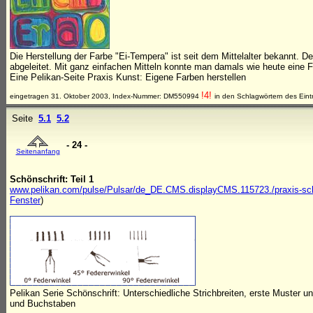
Die Herstellung der Farbe "Ei-Tempera" ist seit dem Mittelalter bekannt.
abgeleitet. Mit ganz einfachen Mitteln konnte man damals wie heute eine F
Eine Pelikan-Seite Praxis Kunst: Eigene Farben herstellen
!4!
eingetragen 31. Oktober 2003, Index-Nummer: DM550994
in den Schlagwörtern des Eint
Seite
5.1
5.2
- 24 -
Seitenanfang
Schönschrift: Teil 1
www.pelikan.com/pulse/Pulsar/de_DE.CMS.displayCMS.115723./praxis-schre
Fenster
)
Pelikan Serie Schönschrift: Unterschiedliche Strichbreiten, erste Muster u
und Buchstaben