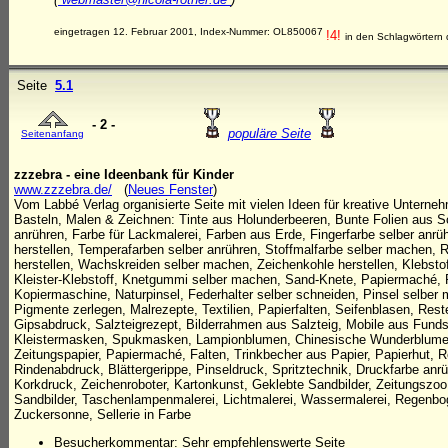
eingetragen 12. Februar 2001, Index-Nummer: OL850067
!4!
in den Schlagwörtern 
Seite
5.1
- 2 -
populäre Seite
Seitenanfang
zzzebra - eine Ideenbank für Kinder
www.zzzebra.de/
(
Neues Fenster
)
Vom Labbé Verlag organisierte Seite mit vielen Ideen für kreative Unterne
Basteln, Malen & Zeichnen: Tinte aus Holunderbeeren, Bunte Folien aus Sc
anrühren, Farbe für Lackmalerei, Farben aus Erde, Fingerfarbe selber anrü
herstellen, Temperafarben selber anrühren, Stoffmalfarbe selber machen, 
herstellen, Wachskreiden selber machen, Zeichenkohle herstellen, Klebstoff
Kleister-Klebstoff, Knetgummi selber machen, Sand-Knete, Papiermaché, R
Kopiermaschine, Naturpinsel, Federhalter selber schneiden, Pinsel selber
Pigmente zerlegen, Malrezepte, Textilien, Papierfalten, Seifenblasen, Rest
Gipsabdruck, Salzteigrezept, Bilderrahmen aus Salzteig, Mobile aus Funds
Kleistermasken, Spukmasken, Lampionblumen, Chinesische Wunderblume,
Zeitungspapier, Papiermaché, Falten, Trinkbecher aus Papier, Papierhut, 
Rindenabdruck, Blättergerippe, Pinseldruck, Spritztechnik, Druckfarbe anrü
Korkdruck, Zeichenroboter, Kartonkunst, Geklebte Sandbilder, Zeitungszo
Sandbilder, Taschenlampenmalerei, Lichtmalerei, Wassermalerei, Regenboge
Zuckersonne, Sellerie in Farbe
Besucherkommentar: Sehr empfehlenswerte Seite