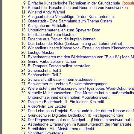
Einfache künstlerische Techniken in der Grundschule
(popul
Betrachten, Beschreiben und Beurteilen von Kunstwerken
Wir sind Andy Warhol
Ausgearbeitete Vorschläge für den Kunstunterricht
Osterstadt - Eine Sammlung zum Thema Ostern
Kalligrafie im Mittelalter
Unterrichtsmaterialien zum Speyerer Dom
Ein Bauernhof zum Basteln
Frösche aus Papier, die hüpfen können
Das Leben der Ritter (Linksammlung auf Lehrer-online)
Wir stellen unsere Klasse vor - Erstellung eines Klassenportr
Lustige Masken
Experimentieren mit den Bildelementen von "Blau IV (Joan M
Grüne Farbe selber machen
Ei-Tempera Farben selbst herstellen
Schönschrift: Teil 1
Schönschrift: Teil 2
Schwarzlichttheater - Internetadressen
Schwimmer mit echten Schwimmbewegungen
Wie entsteht ein Wasserzeichen? (gezipptes Word-Dokument
Virtuelle Museumswelten - Das Museum hat als außerschulisc
Unterrichtseinheit einen hohen Motivationswert.
Digitales Bilderbuch III: Ein kleines Krokodil
Video/Film Die Letzten
Das Lehmhaus-Projekt: Sachkunde in der dritten Klasse der 
Grundschule: Digitales Bilderbuch II: Fischgeschichten
Der Regenwurm auf dem Nordpol ... (Unterrichtsentwurf auf Le
Ästhetische Erfahrungen im Kunstunterricht der Primarstufe
Streitbilder - Alte Meister neu entdeckt
Schriften Downloads