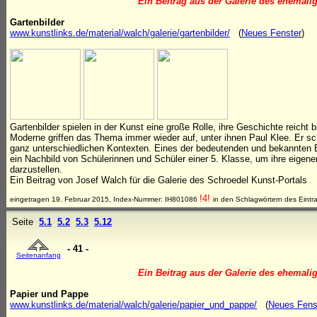
Ein Beitrag aus der Galerie des ehemali
Gartenbilder
www.kunstlinks.de/material/walch/galerie/gartenbilder/
(
Neues Fenster
)
Gartenbilder spielen in der Kunst eine große Rolle, ihre Geschichte reicht 
Moderne griffen das Thema immer wieder auf, unter ihnen Paul Klee. Er sc
ganz unterschiedlichen Kontexten. Eines der bedeutenden und bekannten Bi
ein Nachbild von Schülerinnen und Schüler einer 5. Klasse, um ihre eigene
darzustellen.
Ein Beitrag von Josef Walch für die Galerie des Schroedel Kunst-Portals
!4!
eingetragen 19. Februar 2015, Index-Nummer: IH801086
in den Schlagwörtern des Eintr
Seite
5.1
5.2
5.3
5.12
- 41 -
Seitenanfang
Ein Beitrag aus der Galerie des ehemali
Papier und Pappe
www.kunstlinks.de/material/walch/galerie/papier_und_pappe/
(
Neues Fens