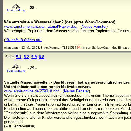
- 28 -
Seitenanfang
Wie entsteht ein Wasserzeichen? (gezipptes Word-Dokument)
www.kunstunterricht.de/material/Papier.doc
(
Neues Fenster
)
Wir schöpfen Papier mit dem Wasser­zeichen unserer Papiermühle für das 
(
Grundschulideen.de
)
!4!
eingetragen 13. Mai 2003, Index-Nummer: TL314514
in den Schlagwörtern des Eintrags
Seite
5.1
5.2
5.9
6.8
- 29 -
Seitenanfang
Virtuelle Museumswelten - Das Museum hat als außerschulischer Lern
Unterrichtseinheit einen hohen Motivationswert.
www.lehrer-online.de/279018.php
(
Neues Fenster
)
Wenn Sie sich nicht ausschließlich theoretisch mit einem Thema auseinan
willkommene Gelegenheit, einmal das Schulgebäude zu verlassen und den 
unbekannt ist die Präsentation außerschulischer Lernorte im Internet. So 
Kinder online an Themen heranzuführen und Lernstoff zu entdecken. Auf der
"Grundschule" aus dem Westermann-Verlag eine ausgewählte Sammlung s
Die Texte sind alle für Kinder verständlich geschrieben, wenn auch ein paar
gedacht ist.
(Auf Lehrer-online)