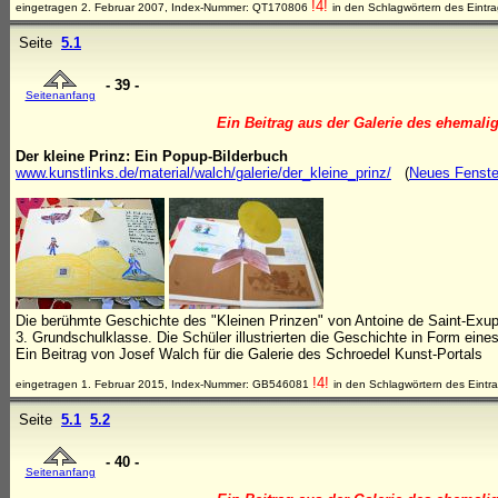
!4!
eingetragen 2. Februar 2007, Index-Nummer: QT170806
in den Schlagwörtern des Eintr
Seite
5.1
- 39 -
Seitenanfang
Ein Beitrag aus der Galerie des ehemali
Der kleine Prinz: Ein Popup-Bilderbuch
www.kunstlinks.de/material/walch/galerie/der_kleine_prinz/
(
Neues Fenste
Die berühmte Geschichte des "Kleinen Prinzen" von Antoine de Saint-Exupé
3. Grundschulklasse. Die Schüler illustrierten die Geschichte in Form ein
Ein Beitrag von Josef Walch für die Galerie des Schroedel Kunst-Portals
!4!
eingetragen 1. Februar 2015, Index-Nummer: GB546081
in den Schlagwörtern des Eintr
Seite
5.1
5.2
- 40 -
Seitenanfang