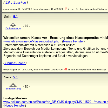
(
Silke Strucken
)
!4!
eingetragen 16. Juli 2003, Index-Nummer: CL469879
in den Schlagwörtern des Eintrags
Seite
5.1
- 19 -
Seitenanfang
Wir stellen unsere Klasse vor - Erstellung eines Klassenporträts mit M
www.lehrer-online.de/klassenportrait.php
(
Neues Fenster
)
Unterrichtsentwurf mit Materialien auf Lehrer-online:
Ziele aus dem Bereich der Medienkompetenz: Texte und Grafiken be- und ve
Mediator eine Präsentation erstellen und gestalten, daraus eine Runtime-
Ergebnis auf Datenträger kopieren und für alle vervielfältigen.
(
Herbert Bauer
)
!4!
eingetragen 14. Juli 2003, Index-Nummer: JA152496
in den Schlagwörtern des Eintrags
Seite
5.1
- 20 -
Seitenanfang
Lustige Masken
www.pelikan.com/pulse/Pulsar/de_DE.CMS.displayCMS.115791./masken-druck
(
Neues Fenster
)