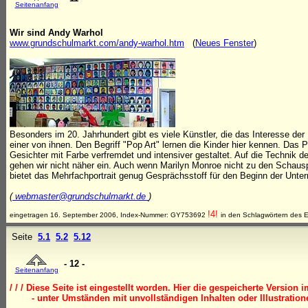
Seitenanfang
Wir sind Andy Warhol
www.grundschulmarkt.com/andy-warhol.htm
(
Neues Fenster
)
Besonders im 20. Jahrhundert gibt es viele Künstler, die das Interesse de
einer von ihnen. Den Begriff "Pop Art" lernen die Kinder hier kennen. Das Po
Gesichter mit Farbe verfremdet und intensiver gestaltet. Auf die Technik d
gehen wir nicht näher ein. Auch wenn Marilyn Monroe nicht zu den Schauspi
bietet das Mehrfachportrait genug Gesprächsstoff für den Beginn der Unterr
(
webmaster@grundschulmarkt.de
)
!4!
eingetragen 16. September 2006, Index-Nummer: GY753692
in den Schlagwörtern des E
Seite
5.1
5.2
5.12
- 12 -
Seitenanfang
/ / / Diese Seite ist eingestellt worden. Hier die gespeicherte Version 
- unter Umständen mit unvollständigen Inhalten oder Illustrationen 