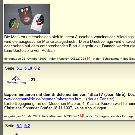
Die Masken unterscheiden sich in ihrem Aussehen voneinander. Allerdings 
wird die ausgesuchte Maske ausgedruckt. Diese Druckvorlage wird entwed
oder schon auf dem entsprechenden Blatt ausgedruckt. Danach werden die 
Eine Bastelseite von Pelikan.
!4!
eingetragen 31. Oktober 2003, Index-Nummer: OG127258
in den Schlagwörtern des Eint
Seite
5.1
5.10
9.2
- 21 -
Seitenanfang
Experimentieren mit den Bildelementen von "Blau IV (Joan Mirò), Dec
www.dagmarwilde.de/bspmez/mirospren.html
(
Neues Fenster
)
Erste Begegnung mit der Modernen Malerei, 4. Klasse, Kurzentwurf für eine
Christiane Sprenger Gräßer 18.11.1997, keine Abbildungen
!4!
eingetragen 14. Mai 2001, Index-Nummer: NZ305267
in den Schlagwörtern des Eintrags
Seite
5.1
5.2