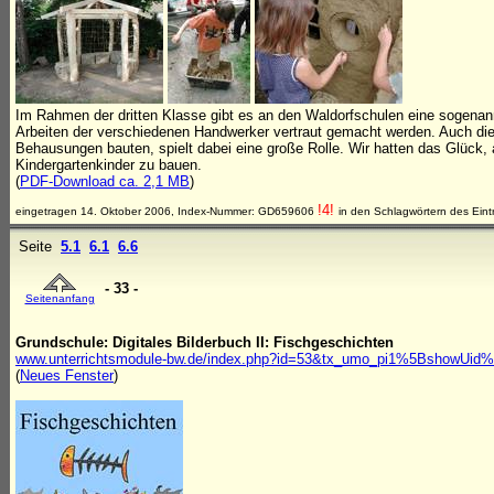
Im Rahmen der dritten Klasse gibt es an den Waldorfschulen eine sogenan
Arbeiten der verschiedenen Handwerker vertraut gemacht werden. Auch die
Behausungen bauten, spielt dabei eine große Rolle. Wir hatten das Glück,
Kindergartenkinder zu bauen.
(
PDF-Download ca. 2,1 MB
)
!4!
eingetragen 14. Oktober 2006, Index-Nummer: GD659606
in den Schlagwörtern des Eint
Seite
5.1
6.1
6.6
- 33 -
Seitenanfang
Grundschule: Digitales Bilderbuch II: Fischgeschichten
www.unterrichtsmodule-bw.de/index.php?id=53&tx_umo_pi1%5BshowUi
(
Neues Fenster
)