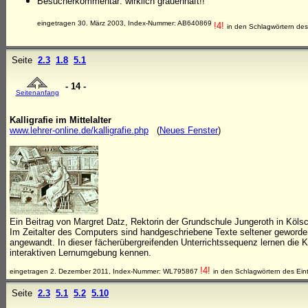
Besucherkommentar: wirklich grauenhaft!!
eingetragen 30. März 2003, Index-Nummer: AB640869
!4!
in den Schlagwörtern des
Seite
2.3
1.8
5.1
- 14 -
Seitenanfang
Kalligrafie im Mittelalter
www.lehrer-online.de/kalligrafie.php
(
Neues Fenster
)
Ein Beitrag von Margret Datz, Rektorin der Grundschule Jungeroth in Köls
Im Zeitalter des Computers sind handgeschriebene Texte seltener geworden
angewandt. In dieser fächerübergreifenden Unterrichtssequenz lernen die Kin
interaktiven Lernumgebung kennen.
!4!
eingetragen 2. Dezember 2011, Index-Nummer: WL795867
in den Schlagwörtern des Ein
Seite
2.3
5.1
5.2
5.10