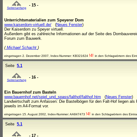
- 15 -
Seitenanfang
Unterrichtsmaterialien zum Speyerer Dom
www.kaiserdom-virtuell.de/
(
Neues Fenster
)
Der Kaiserdom zu Speyer virtuell.
Außerdem gibt es zahlreiche Informationen auf der Seite des Dombauvere
Forum zum Bauwerk.
(
Michael Schacht
)
!4!
eingetragen 2. Dezember 2007, Index-Nummer: KB321624
in den Schlagwörtern des Ein
Seite
5.1
- 16 -
Seitenanfang
Ein Bauernhof zum Basteln
www.bauernhof.net/spiel_und_spass/falthof/falthof.htm
(
Neues Fenster
)
Landwirtschaft zum Anfassen: Die Bastelbögen für den Falt-Hof liegen als
jeweils im A4-Format vor.
!4!
eingetragen 15. August 2002, Index-Nummer: AA847473
in den Schlagwörtern des Eintr
Seite
5.1
- 17 -