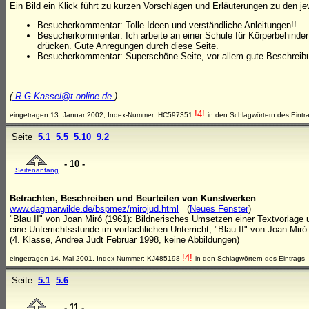
Ein Bild ein Klick führt zu kurzen Vorschlägen und Erläuterungen zu den j
Besucherkommentar: Tolle Ideen und verständliche Anleitungen!!
Besucherkommentar: Ich arbeite an einer Schule für Körperbehinde
drücken. Gute Anregungen durch diese Seite.
Besucherkommentar: Superschöne Seite, vor allem gute Beschreibu
(
R.G.Kassel@t-online.de
)
!4!
eingetragen 13. Januar 2002, Index-Nummer: HC597351
in den Schlagwörtern des Eintr
Seite
5.1
5.5
5.10
9.2
- 10 -
Seitenanfang
Betrachten, Beschreiben und Beurteilen von Kunstwerken
www.dagmarwilde.de/bspmez/mirojud.html
(
Neues Fenster
)
"Blau II" von Joan Miró (1961): Bildnerisches Umsetzen einer Textvorlage
eine Unterrichtsstunde im vorfachlichen Unterricht, "Blau II" von Joan Miró
(4. Klasse, Andrea Judt Februar 1998, keine Abbildungen)
!4!
eingetragen 14. Mai 2001, Index-Nummer: KJ485198
in den Schlagwörtern des Eintrags
Seite
5.1
5.6
- 11 -