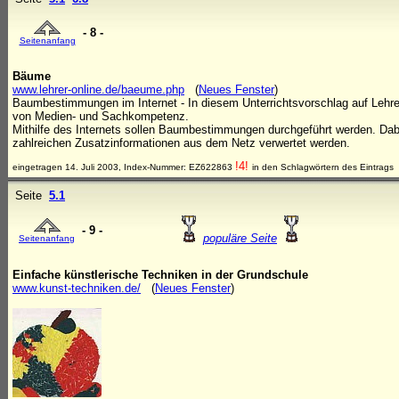
- 8 -
Seitenanfang
Bäume
www.lehrer-online.de/baeume.php
(
Neues Fenster
)
Baumbestimmungen im Internet - In diesem Unterrichtsvorschlag auf Lehre
von Medien- und Sachkompetenz.
Mithilfe des Internets sollen Baumbestimmungen durchgeführt werden. Dabe
zahlreichen Zusatzinformationen aus dem Netz verwertet werden.
!4!
eingetragen 14. Juli 2003, Index-Nummer: EZ622863
in den Schlagwörtern des Eintrags
Seite
5.1
- 9 -
populäre Seite
Seitenanfang
Einfache künstlerische Techniken in der Grundschule
www.kunst-techniken.de/
(
Neues Fenster
)