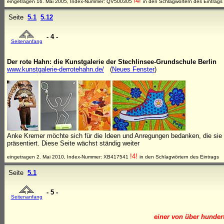
!4!
eingetragen 16. Mai 2005, Index-Nummer: QV500305
in den Schlagwörtern des Eintrags
Seite
5.1
5.12
- 4 -
Seitenanfang
Der rote Hahn: die Kunstgalerie der Stechlinsee-Grundschule Berlin
www.kunstgalerie-derrotehahn.de/
(
Neues Fenster
)
Anke Kremer möchte sich für die Ideen und Anregungen bedanken, die sie 
präsentiert. Diese Seite wächst ständig weiter
!4!
eingetragen 2. Mai 2010, Index-Nummer: XB417541
in den Schlagwörtern des Eintrags
Seite
5.1
- 5 -
Seitenanfang
einer von über hunder