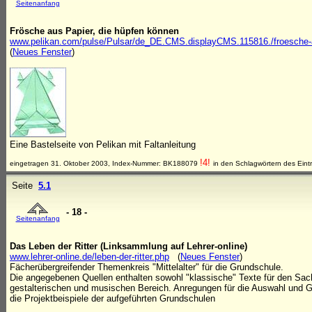
Seitenanfang
Frösche aus Papier, die hüpfen können
www.pelikan.com/pulse/Pulsar/de_DE.CMS.displayCMS.115816./froesche-aus
(
Neues Fenster
)
Eine Bastelseite von Pelikan mit Faltanleitung
!4!
eingetragen 31. Oktober 2003, Index-Nummer: BK188079
in den Schlagwörtern des Eint
Seite
5.1
- 18 -
Seitenanfang
Das Leben der Ritter (Linksammlung auf Lehrer-online)
www.lehrer-online.de/leben-der-ritter.php
(
Neues Fenster
)
Fächerübergreifender Themenkreis "Mittelalter" für die Grundschule.
Die angegebenen Quellen enthalten sowohl "klassische" Texte für den Sach
gestalterischen und musischen Bereich. Anregungen für die Auswahl und G
die Projektbeispiele der aufgeführten Grundschulen