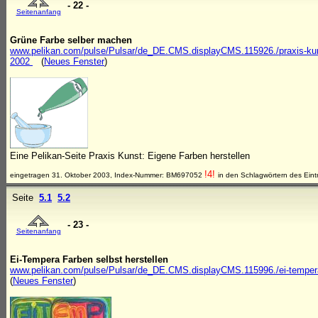
- 22 -
Seitenanfang
Grüne Farbe selber machen
www.pelikan.com/pulse/Pulsar/de_DE.CMS.displayCMS.115926./praxis-kunst-e
2002
(
Neues Fenster
)
Eine Pelikan-Seite Praxis Kunst: Eigene Farben herstellen
!4!
eingetragen 31. Oktober 2003, Index-Nummer: BM697052
in den Schlagwörtern des Eint
Seite
5.1
5.2
- 23 -
Seitenanfang
Ei-Tempera Farben selbst herstellen
www.pelikan.com/pulse/Pulsar/de_DE.CMS.displayCMS.115996./ei-tempera-
(
Neues Fenster
)