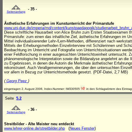
- 35 -
Seitenanfang
Ästhetische Erfahrungen im Kunstunterricht der Primarstufe
www.uni-due.de/imperia/md/content/kunstpaedagogik/studienarbeit_bruhn_a
Diese schriftliche Hausarbeit von Alice Bruhn zum Ersten Staatsexamen th
Primarstufe: zum einen das inhaltliche Ziel, ästhetische Erfahrungen im U
Mittel individualisierender Lehr-/Lern-Methoden, differenziert nach werkstat
Mittels der Erhebungsmethoden Einzelinterview mit Schülerinnen und Schü
Beobachtung im Unterricht und Fotografie von Unterrichtssituationen wer
einer Feldforschung in einer ausgesuchten Unterrichtseinheit untersucht
phänomenologische Interpretation sowie die Bildanalyse angelehnt an die Ik
zu Ergebnissen, in denen die Autorin die Merkmale ästhetischer Erfahrungs
rekonstruiert. Auch Verallgemeinerungen, die über den untersuchten Einzelf
vor allem in Bezug zur Unterrichtsmethode gesetzt. (PDF-Datei, 2,7 MB)
(
Georg Peez
)
!4!
eingetragen 2. August 2006, Index-Nummer: IW330505
in den Schlagwörtern des Eintrag
Seite
5.2
- 36 -
Seitenanfang
Streitbilder - Alte Meister neu entdeckt
www.lehrer-online.de/streitbilder.php
(
Neues Fenster
)