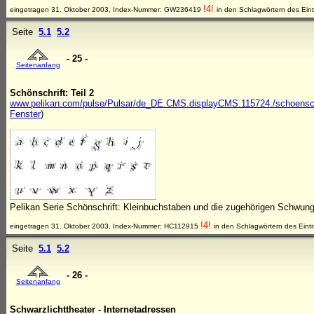
!4!
eingetragen 31. Oktober 2003, Index-Nummer: GW236419
in den Schlagwörtern des Ein
Seite
5.1
5.2
- 25 -
Seitenanfang
Schönschrift: Teil 2
www.pelikan.com/pulse/Pulsar/de_DE.CMS.displayCMS.115724./schoenschrift
Fenster
)
Pelikan Serie Schönschrift: Kleinbuchstaben und die zugehörigen Schwun
!4!
eingetragen 31. Oktober 2003, Index-Nummer: HC112915
in den Schlagwörtern des Eint
Seite
5.1
5.2
- 26 -
Seitenanfang
Schwarzlichttheater - Internetadressen