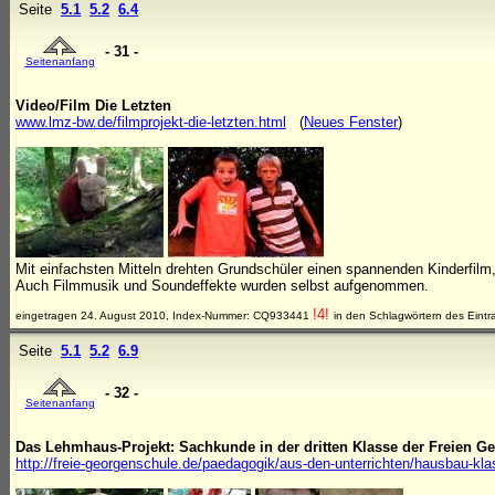
Seite
5.1
5.2
6.4
- 31 -
Seitenanfang
Video/Film Die Letzten
www.lmz-bw.de/filmprojekt-die-letzten.html
(
Neues Fenster
)
Mit einfachsten Mitteln drehten Grundschüler einen spannenden Kinderfilm
Auch Filmmusik und Soundeffekte wurden selbst aufgenommen.
!4!
eingetragen 24. August 2010, Index-Nummer: CQ933441
in den Schlagwörtern des Eintr
Seite
5.1
5.2
6.9
- 32 -
Seitenanfang
Das Lehmhaus-Projekt: Sachkunde in der dritten Klasse der Freien G
http://freie-georgenschule.de/paedagogik/aus-den-unterrichten/hausbau-kl