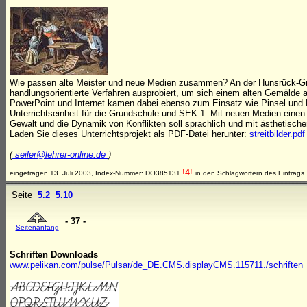
Wie passen alte Meister und neue Medien zusammen? An der Hunsrück-Gru
handlungsorientierte Verfahren ausprobiert, um sich einem alten Gemälde 
PowerPoint und Internet kamen dabei ebenso zum Einsatz wie Pinsel und R
Unterrichtseinheit für die Grundschule und SEK 1: Mit neuen Medien einen
Gewalt und die Dynamik von Konflikten soll sprachlich und mit ästhetische
Laden Sie dieses Unterrichtsprojekt als PDF-Datei herunter:
streitbilder.pdf
(
seiler@lehrer-online.de
)
!4!
eingetragen 13. Juli 2003, Index-Nummer: DO385131
in den Schlagwörtern des Eintrags
Seite
5.2
5.10
- 37 -
Seitenanfang
Schriften Downloads
www.pelikan.com/pulse/Pulsar/de_DE.CMS.displayCMS.115711./schriften