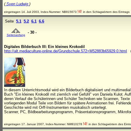
(
Sven Ludwig
)
!4!
eingetragen 14. Juli 2003, Index-Nummer: NB815673
in den Schlagwörtern des Eintrags
Seite
5.1
5.2
6.1
6.6
- 30 -
Seitenanfang
Digitales Bilderbuch III: Ein kleines Krokodil
http://alt.mediaculture-online.de/Grundschule.572+M52883b65929.0.html
In diesem Unterrichtsmodul wird ein Bilderbuch digitalisiert und multimedia
Buch "Ein kleines Krokodil mit ziemlich viel Gefühl" von Daniela Kulot. Auf
deren Verlauf die Schülerinnen und Schüler Techniken wie Scannen, Texte
vorliegenden Modul Teile von Bildern für spätere Animationen frei. Fehlende 
Geschichte wird mit Orff-Instrumenten musikalisch unterlegt.
Scanner, PC, Bildbearbeitungsprogramm, Präsentationsprogramm, Mikrofon 
!4!
eingetragen 17. Januar 2007, Index-Nummer: NW910278
in den Schlagwörtern des Eintr