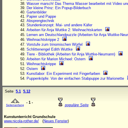
Wasser marsch! Das Thema Wasser bearbeitet mit Video und
Der kleine Prinz: Ein Popup-Bilderbuch
Gartenbilder
Papier und Pappe
Absprengtechnik
Stundenkonzept: Mai- und andere Käfer
Arbeiten für Anja Wuttke 2: Weihnachtskarten
Lernen am Deutschlandpuzzle (Arbeiten für Anja Wuttke-Ne
Weihnachtskrippe 2
Vorstufe zum trinomischen Würfel
Schlittenengel Edith Wuttke
Tiere - Bibliothek (Arbeiten für Anja Wuttke-Neumann)
Arbeiten für Marion Micheel: Ostern
Weihnachtskrippe
Ostern
Kunstlabor: Ein Experiment mit Fingerfarben
Puppenköpfe: Von der einfachen Stabpuppe zur Marionette
Seite
5.1
5.12
- 1 -
populäre Seite
Seitenanfang
Kunstunterricht Grundschule
www.nicola-rother.de/
(
Neues Fenster
)