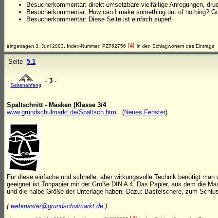
Besucherkommentar: direkt umsetzbare vielfältige Anregungen, druc
Besucherkommentar: How can I make something out of nothing? Go
Besucherkommentar: Diese Seite ist einfach super!
!4!
eingetragen 3. Juni 2003, Index-Nummer: PZ762756
in den Schlagwörtern des Eintrags
Seite
5.1
- 3 -
Seitenanfang
Spaltschnitt - Masken (Klasse 3/4
www.grundschulmarkt.de/Spaltsch.htm
(
Neues Fenster
)
Für diese einfache und schnelle, aber wirkungsvolle Technik benötigt man w
geeignet ist Tonpapier mit der Größe DIN A 4. Das Papier, aus dem die Mask
und die halbe Größe der Unterlage haben. Dazu: Bastelschere, zum Schlus
(
webmaster@grundschulmarkt.de
)