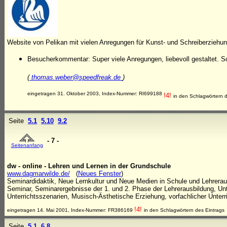
Website von Pelikan mit vielen Anregungen für Kunst- und Schreiberziehun
Besucherkommentar: Super viele Anregungen, liebevoll gestaltet. Sc
(
thomas.weber@speedfreak.de
)
eingetragen 31. Oktober 2003, Index-Nummer: RI699188
!4!
in den Schlagwörtern d
Seite
5.1
5.10
9.2
- 7 -
Seitenanfang
dw - online - Lehren und Lernen in der Grundschule
www.dagmarwilde.de/
(
Neues Fenster
)
Seminardidaktik, Neue Lernkultur und Neue Medien in Schule und Lehrerausb
Seminar, Seminarergebnisse der 1. und 2. Phase der Lehrerausbildung, Un
Unterrichtsszenarien, Musisch-Ästhetische Erziehung, vorfachlicher Unterr
!4!
eingetragen 14. Mai 2001, Index-Nummer: FR386169
in den Schlagwörtern des Eintrags
Seite
5.1
6.8