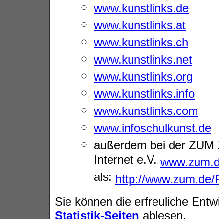
www.kunstlinks.de
www.kunstlinks.at
www.kunstlinks.ch
www.kunstlinks.net
www.kunstlinks.org
www.kunstlinks.info
www.kunstlinks.com
www.infoschulkunst.de
außerdem bei der ZUM Z
Internet e.V.
www.zum.
als:
http://www.zum.de/F
Sie können die erfreuliche Entw
Statistik-Seiten
ablesen.